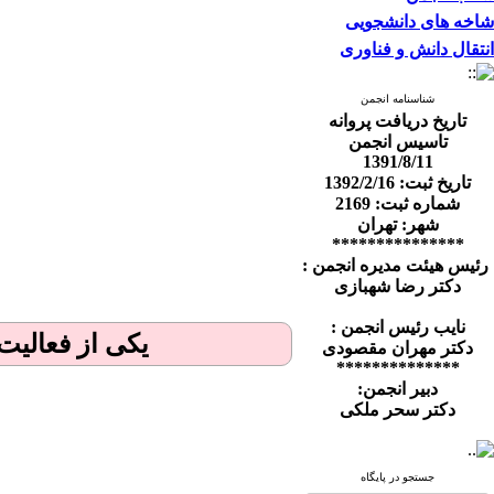
شاخه های دانشجویی
انتقال دانش و فناوری
شناسنامه انجمن
تاریخ دریافت پروانه
تاسیس انجمن
1391/8/11
تاریخ ثبت: 1392/2/16
شماره ثبت: 2169
شهر: تهران
***************
رئیس هیئت مدیره انجمن :
دکتر رضا شهبازی
نایب رئیس انجمن :
یکی از فعالیت 
دکتر مهران مقصودی
**************
دبیر انجمن:
دکتر سحر ملکی
جستجو در پایگاه