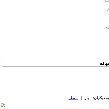
انه
۰ نظر