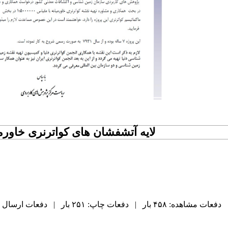
لایه آتشفشان های کواترنری خاورمی
دفعات مشاهده: ۴۵۸ بار | دفعات چاپ: ۲۵۱ بار | دفعات ارسال به دیگران: ۰ بار |