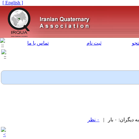
[ English ]
جو
ثبت نام
تماس با ما
۰ نظر